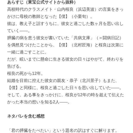
あらすじ（東宝公式サイトから抜粋）
高校時代のクラスメイト・山内桜良（浜辺美波）の言葉をきっ
かけに母校の教師となった【僕】（小栗旬）。
彼は、教え子と話すうちに、彼女と過ごした数ヶ月を思い出し
ていく――。
膵臓の病を患う彼女が書いていた「共病文庫」（＝闘病日記）
を偶然見つけたことから、【僕】（北村匠海）と桜良は次第に
一緒に過ごすことに。
だが、眩いまでに懸命に生きる彼女の日々はやがて、終わりを
告げる。
桜良の死から12年。
結婚を目前に控えた彼女の親友・恭子（北川景子）もまた、
【僕】と同様に、桜良と過ごした日々を思い出していた――。
そして、ある事をきっかけに、桜良が12年の時を超えて伝えた
かった本当の想いを知る2人――。
ネタバレを含む感想
「君の膵臓をたべたい」という題名の訳はすぐに解ります。