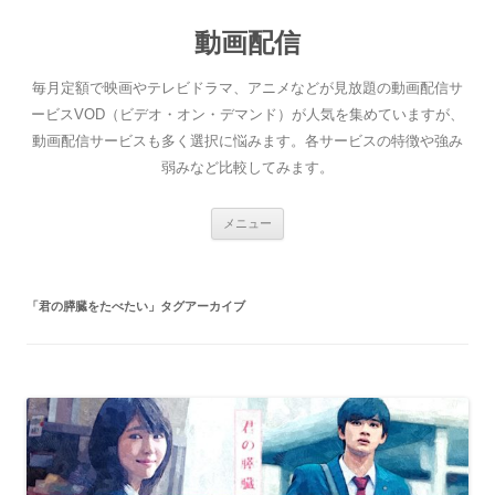
動画配信
毎月定額で映画やテレビドラマ、アニメなどが見放題の動画配信サ
ービスVOD（ビデオ・オン・デマンド）が人気を集めていますが、
動画配信サービスも多く選択に悩みます。各サービスの特徴や強み
弱みなど比較してみます。
コ
メニュー
ン
テ
ン
ツ
へ
「
君の膵臓をたべたい
」タグアーカイブ
ス
キ
ッ
プ