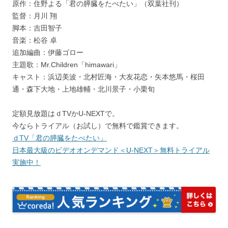
原作：住野よる「君の膵臓をたべたい」（双葉社刊）
監督：月川 翔
脚本：吉田智子
音楽：松谷 卓
追加編曲：伊藤ゴロー
主題歌：Mr.Children「himawari」
キャスト：浜辺美波・北村匠海・大友花恋・矢本悠馬・桜田
通・森下大地・上地雄輔・北川景子・小栗旬
定額見放題はｄTVかU-NEXTで。
今ならトライアル（お試し）で無料で鑑賞できます。
ｄTV「君の膵臓をたべたい」
日本最大級のビデオオンデマンド＜U-NEXT＞無料トライアル
実施中！