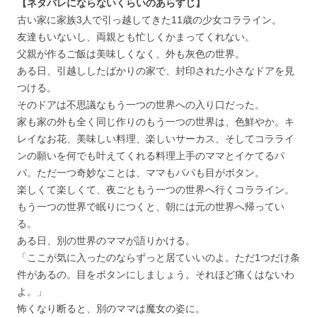
【ネタバレにならないくらいのあらすじ】
古い家に家族3人で引っ越してきた11歳の少女コラライン。
友達もいないし、両親とも忙しくかまってくれない。
父親が作るご飯は美味しくなく、外も灰色の世界。
ある日、引越ししたばかりの家で、封印された小さなドアを見
つける。
そのドアは不思議なもう一つの世界への入り口だった。
家も家の外も全く同じ作りのもう一つの世界は、色鮮やか。キ
レイなお花、美味しい料理、楽しいサーカス、そしてコラライ
ンの願いを何でも叶えてくれる料理上手のママとイケてるパ
パ。ただ一つ奇妙なことは、ママもパパも目がボタン。
楽しくて楽しくて、夜ごともう一つの世界へ行くコラライン。
もう一つの世界で眠りにつくと、朝には元の世界へ帰ってい
る。
ある日、別の世界のママが語りかける。
「ここが気に入ったのならずっと居ていいのよ。ただ1つだけ条
件があるの。目をボタンにしましょう。それほど痛くはないわ
よ。」
怖くなり断ると、別のママは魔女の姿に。