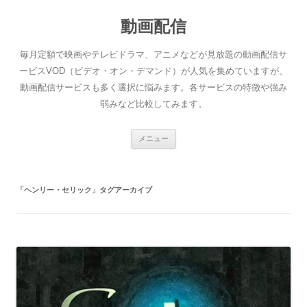
動画配信
毎月定額で映画やテレビドラマ、アニメなどが見放題の動画配信サ
ービスVOD（ビデオ・オン・デマンド）が人気を集めていますが、
動画配信サービスも多く選択に悩みます。各サービスの特徴や強み
弱みなど比較してみます。
コ
メニュー
ン
テ
ン
ツ
へ
「
ヘンリー・セリック
」タグアーカイブ
ス
キ
ッ
プ