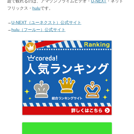
題で観れるのは、アマゾンプライムビデオ・
U-NEXT
・ネット
フリックス・
hulu
です。
→
U-NEXT（ユーネクスト）公式サイト
→
hulu（フールー）公式サイト