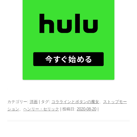
カテゴリー:
洋画
| タグ:
コララインとボタンの魔女
、
ストップモー
ション
、
ヘンリー・セリック
| 投稿日:
2020-08-20
|