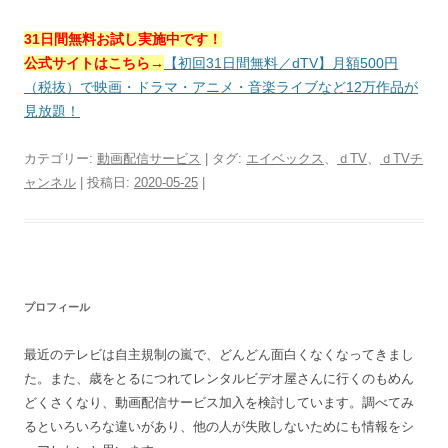
31日間無料お試し実施中です！
公式サイトはこちら→
【初回31日間無料／dTV】月額500円
（税抜）で映画・ドラマ・アニメ・音楽ライブなど12万作品が
見放題！
カテゴリー:
動画配信サービス
| タグ:
エイベックス
、
ｄTV
、
ｄTVチ
ャンネル
| 投稿日:
2020-05-25
|
プロフィール
最近のテレビは自主規制の嵐で、どんどん面白くなくなってきまし
た。また、歳をとるにつれてレンタルビデオ屋さんに行くのもめん
どくさくなり、動画配信サービス加入を検討しています。調べてみ
るといろいろな違いがあり、他の人が失敗しないためにも情報をシ