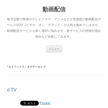
動画配信
毎月定額で映画やテレビドラマ、アニメなどが見放題の動画配信サ
ービスVOD（ビデオ・オン・デマンド）が人気を集めていますが、
動画配信サービスも多く選択に悩みます。各サービスの特徴や強み
弱みなど比較してみます。
コ
メニュー
ン
テ
ン
ツ
へ
「
エイベックス
」タグアーカイブ
ス
キ
ッ
プ
ｄTV
Pocket